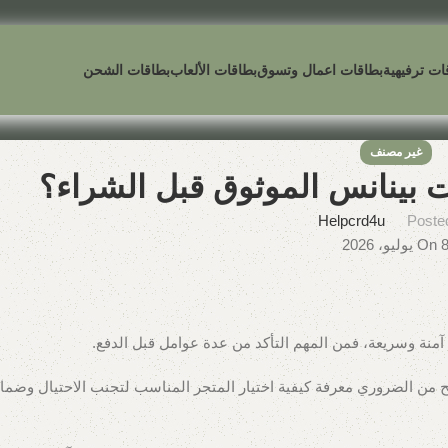
ات ترفيهية
بطاقات اعمال وتسوق
بطاقات الألعاب
بطاقات الشحن
غير مصنف
بينانس الموثوق قبل الشراء؟
Helpcrd4u
Poste
On  يوليو، 2026
آمنة وسريعة، فمن المهم التأكد من عدة عوامل قبل الدفع.
صبح من الضروري معرفة كيفية اختيار المتجر المناسب لتجنب الاحتيال وضما