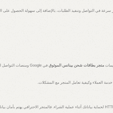
 سرعة في التواصل وتنفيذ الطلبات، بالإضافة إلى سهولة الحصول على ال
ييمات
متجر بطاقات شحن بينانس الموثوق
في Google ومنصات التواص
 خدمة العملاء وكيفية تعامل المتجر مع المشكلات.
احرص على أن يوفر المتجر وسائل دفع موثوقة، وأن يستخدم بروتوكول HTTPS لحماية بياناتك أثناء عملية الشراء. فالمتجر الاحترافي يهت