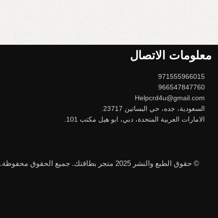
معلومات الاتصال
971555966015
966547847760
Helpcrd4u@gmail.com
السعودية، جده، حي البساتين 23717.
الامارات العربية المتحدة، دبي، ابو هيل مكتب 101.
© حقوق الطبع والنشر 2025 متجر بطاقتك. جميع الحقوق محفوظة.