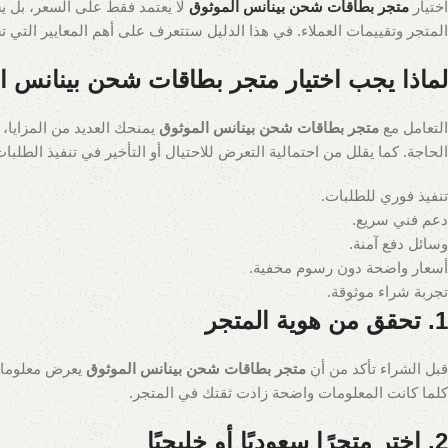
اختيار
متجر بطاقات شحن بينانس الموثوق
لا يعتمد فقط على السعر، بل ي
المتجر وتقييمات العملاء. في هذا الدليل ستتعرف على أهم المعايير التي 
لماذا يجب اختيار متجر بطاقات شحن بينانس ا
التعامل مع
متجر بطاقات شحن بينانس الموثوق
يمنحك العديد من المزايا
الحاجة. كما يقلل من احتمالية التعرض للاحتيال أو التأخير في تنفيذ الطلبات
تنفيذ فوري للطلبات.
دعم فني سريع.
وسائل دفع آمنة.
أسعار واضحة دون رسوم مخفية.
تجربة شراء موثوقة.
1. تحقق من هوية المتجر
قبل الشراء تأكد من أن
متجر بطاقات شحن بينانس الموثوق
يعرض معلومات
كلما كانت المعلومات واضحة زادت ثقتك في المتجر.
2. اختر متجرًا سعوديًا أو خليجيًا