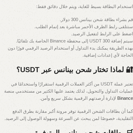
استخدام البطاقة بسيط للغاية، ويتم خلال دقائق فقط:
قم بشراء بطاقة شحن بينانس 300 دولار.
ستتلقى رابط الظرف الأحمر مباشرة بعد إتمام الطلب.
اضغط على الرابط لتفعيل الرصيد.
سيتم إضافة 300 USDT إلى محفظة Binance الخاصة بك تلقائيًا.
بهذه الطريقة يمكنك بدء التداول أو استخدام الرصيد الرقمي فورًا دون
الحاجة لأي إعدادات إضافية.
🔐 لماذا تختار شحن بينانس عبر USDT؟
تعتبر عملة USDT من أكثر العملات الرقمية استقرارًا واستخدامًا في
عمليات التداول والتحويل، لذلك يعتمد عليها الكثير من مستخدمي منصة
Binance
لإدارة أرصدتهم الرقمية بشكل سريع وآمن.
كما أن بطاقات الشحن الرقمية توفر مرونة أكبر مقارنة بطرق الدفع
التقليدية، خصوصًا لمن يبحث عن السرعة وسهولة الوصول إلى الرصيد.
🛒 بطاقات شحن بينانس المتوفرة