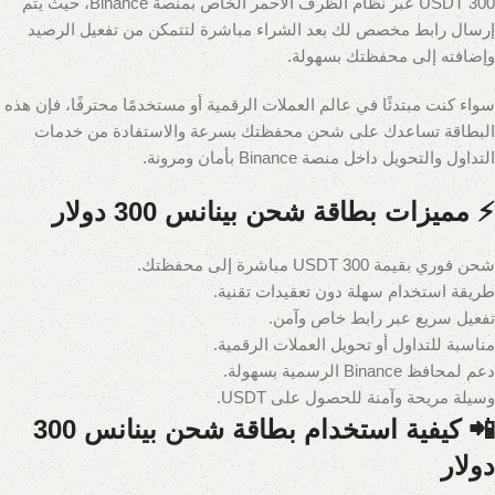
300 USDT عبر نظام الظرف الأحمر الخاص بمنصة Binance، حيث يتم
إرسال رابط مخصص لك بعد الشراء مباشرة لتتمكن من تفعيل الرصيد
وإضافته إلى محفظتك بسهولة.
سواء كنت مبتدئًا في عالم العملات الرقمية أو مستخدمًا محترفًا، فإن هذه
البطاقة تساعدك على شحن محفظتك بسرعة والاستفادة من خدمات
التداول والتحويل داخل منصة Binance بأمان ومرونة.
⚡ مميزات بطاقة شحن بينانس 300 دولار
شحن فوري بقيمة 300 USDT مباشرة إلى محفظتك.
طريقة استخدام سهلة دون تعقيدات تقنية.
تفعيل سريع عبر رابط خاص وآمن.
مناسبة للتداول أو تحويل العملات الرقمية.
دعم لمحافظ Binance الرسمية بسهولة.
وسيلة مريحة وآمنة للحصول على USDT.
📲 كيفية استخدام بطاقة شحن بينانس 300
دولار