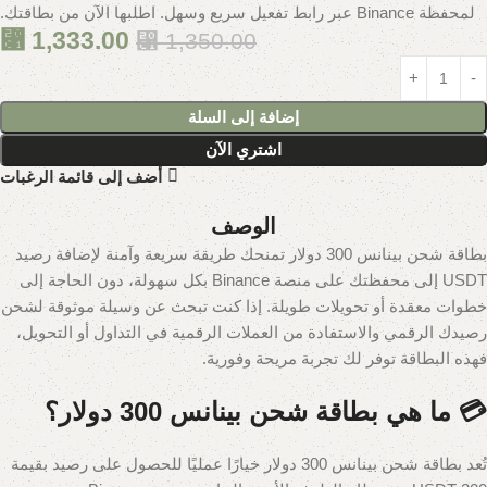
لمحفظة Binance عبر رابط تفعيل سريع وسهل. اطلبها الآن من بطاقتك.
⃁
1,333.00
⃁
1,350.00
إضافة إلى السلة
اشتري الآن
أضف إلى قائمة الرغبات
الوصف
بطاقة شحن بينانس 300 دولار تمنحك طريقة سريعة وآمنة لإضافة رصيد
USDT إلى محفظتك على منصة Binance بكل سهولة، دون الحاجة إلى
خطوات معقدة أو تحويلات طويلة. إذا كنت تبحث عن وسيلة موثوقة لشحن
رصيدك الرقمي والاستفادة من العملات الرقمية في التداول أو التحويل،
فهذه البطاقة توفر لك تجربة مريحة وفورية.
💳 ما هي بطاقة شحن بينانس 300 دولار؟
تُعد بطاقة شحن بينانس 300 دولار خيارًا عمليًا للحصول على رصيد بقيمة