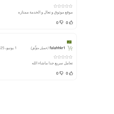
موقع موثوق و تعال و الخدمة ممتازه
0
0
falahhkr1
1 يونيو، 2025
(عميل موَثَّق)
تعامل سريع جدا ماشاء الله
0
0