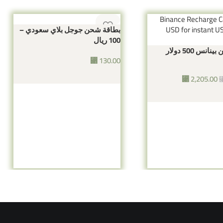
بطاقة شحن جوجل بلاي سعودي –
100 ريال
نس 500 دولار
⃁
130.00
إضافة إلى السلة
⃁
2,205.00
السلة