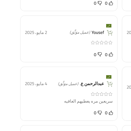
0
0
Yousef
2 مايو، 2025
(عميل موَثَّق)
0
0
عبدالرحمن ع.
4 مايو، 2025
(عميل موَثَّق)
سريعين مره يعطيهم العافيه
0
0