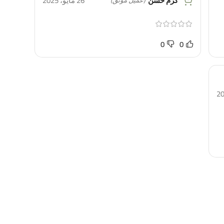
كرم حسن
26 مايو، 2025
(عميل موَثَّق)
0
0