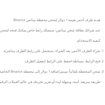
هدية ظرف أحمر بقيمة 1 دولار لشحن محفظة بينانس Binance
عند شرائك بطاقة شحن بينانس، سيصلك رابط خاص يمكنك فتحه لشحن محفظتك بمقدار 1 دولار أمريكي من عم
كيفية الاستخدام:
شراء الظرف الأحمر: بعد الشراء، ستحصل على رابط الظرف مباشرة.
فتح الرابط: ببساطة اضغط على الرابط لتفعيل الظرف.
شحن المحفظة تلقائياً: سيتم إضافة 1 دولار إلى محفظة Binance الخاصة بك تلقائياً بدون أي خطوات إضافية.
طريقة سريعة، آمنة، وسهلة لبدء أو تعزيز تجربتك في عالم العملات الرقمي