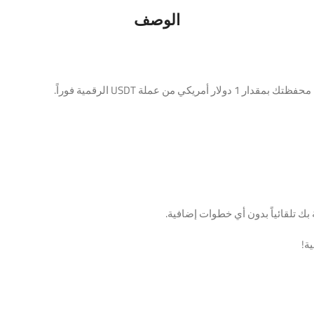
الوصف
لة USDT الرقمية فوراً.
ة!