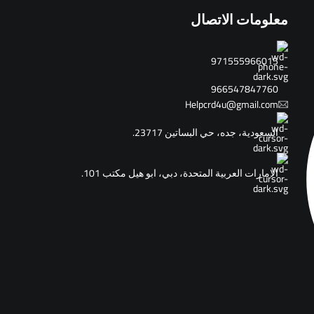
معلومات الاتصال
971555966015
966547847760
Helpcrd4u@gmail.com
السعودية، جده، حي البساتين 23717.
الامارات العربية المتحدة، دبي، ابو هيل مكتب 101.