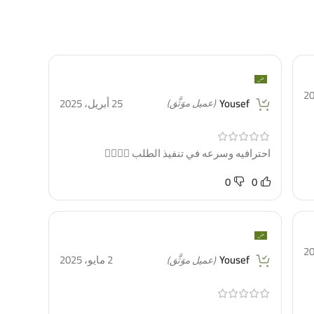
Yousef
25 أبريل، 2025
(عميل موَثَّق)
احترافيه وسرعه في تنفيذ الطلب 👍🏻👍🏻
0
0
Yousef
2 مايو، 2025
(عميل موَثَّق)